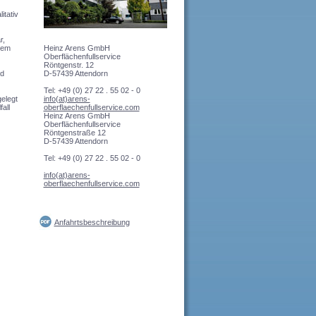
itativ
r,
Heinz Arens GmbH
hem
Oberflächenfullservice
Röntgenstr. 12
D-57439 Attendorn
nd
Tel: +49 (0) 27 22 . 55 02 - 0
info(at)arens-
gelegt
oberflaechenfullservice.com
all
Heinz Arens GmbH
Oberflächenfullservice
Röntgenstraße 12
D-57439 Attendorn
Tel: +49 (0) 27 22 . 55 02 - 0
info(at)arens-
oberflaechenfullservice.com
Anfahrtsbeschreibung