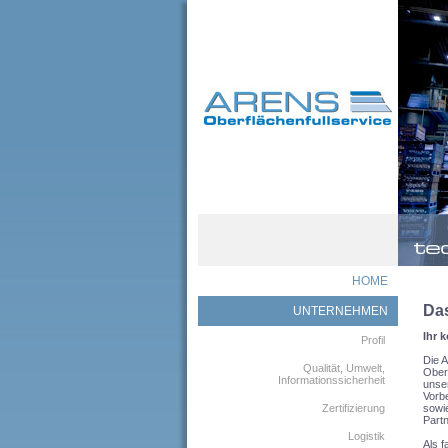
HOME
Da
UNTERNEHMEN
Ihr 
Profil
Die 
Qualität, Umwelt,
Ober
Informationssicherheit
unse
Vorb
Zertifizierung
sowi
Part
Logistik
Als f