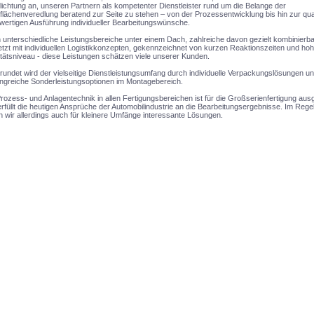
lichtung an, unseren Partnern als kompetenter Dienstleister rund um die Belange der
lächenveredlung beratend zur Seite zu stehen – von der Prozessentwicklung bis hin zur qual
wertigen Ausführung individueller Bearbeitungswünsche.
unterschiedliche Leistungsbereiche unter einem Dach, zahlreiche davon gezielt kombinierba
tzt mit individuellen Logistikkonzepten, gekennzeichnet von kurzen Reaktionszeiten und ho
tätsniveau - diese Leistungen schätzen viele unserer Kunden.
undet wird der vielseitige Dienstleistungsumfang durch individuelle Verpackungslösungen u
ngreiche Sonderleistungsoptionen im Montagebereich.
rozess- und Anlagentechnik in allen Fertigungsbereichen ist für die Großserienfertigung aus
rfüllt die heutigen Ansprüche der Automobilindustrie an die Bearbeitungsergebnisse. Im Regelf
n wir allerdings auch für kleinere Umfänge interessante Lösungen.