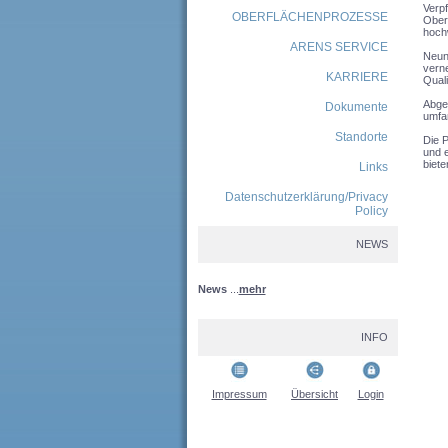
Verpf
OBERFLÄCHENPROZESSE
Oberf
hoch
ARENS SERVICE
Neun 
verne
KARRIERE
Quali
Abger
Dokumente
umfa
Standorte
Die P
und e
biete
Links
Datenschutzerklärung/Privacy
Policy
NEWS
News
...
mehr
INFO
Impressum
Übersicht
Login