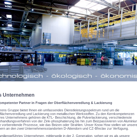
s Unternehmen
kompetenter Partner in Fragen der Oberflächenveredlung & Lackierung
Arens Gruppe bietet Ihnen ein umfassendes Dienstleistungsspektrum rund um die
flächenveredlung und Lackierung von metallischen Werkstoffen. Zu den Kernkompetenzen
res Unternehmens gehören die KTL- Beschichtung, die Pulverlackierung, verschiedenste
ehandlungsverfahren von der Zink-phosphatierung bis hin zum Beizpassivieren von Aluminiu
e vorbereitende Prozesse, wie das Beizen oder Strahlen. Unser Know How stellen wir unser
nern an den zwei Unternehmensstandorten D-Attendorn und CZ-Břeclav zur Verfügung.
amiliengeführtes Unternehmen, mittlerweile in der 2. Generation, sehen wir es als unsere