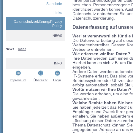
Ihren personenbezogenen Daten
Standorte
besuchen. Personenbezogene Dat
identifiziert werden können. A
Links
Datenschutz entnehmen Sie unse
Datenschutzerklärung.
Datenschutzerklärung/Privacy
Policy
Datenerfassung auf unser
Wer ist verantwortlich für di
NEWS
Die Datenverarbeitung auf diese
Webseitenbetreiber. Dessen Ko
Webseite entnehmen.
News
...
mehr
Wie erfassen wir Ihre Daten?
Ihre Daten werden zum einen da
Hierbei kann es sich z.B. um Da
INFO
eingeben.
Andere Daten werden automatis
IT-Systeme erfasst. Das sind vo
Betriebssystem oder Uhrzeit des
Impressum
Übersicht
Login
erfolgt automatisch, sobald Sie
Wofür nutzen wir Ihre Daten?
Die werden erhoben, um eine feh
gewährleisten.
Welche Rechte haben Sie bezü
Sie haben jederzeit das Recht u
Empfänger und Zweck Ihrer ge
erhalten. Sie haben außerdem e
Löschung dieser Daten zu verla
Thema Datenschutz können Sie s
angegebenen Adresse an uns we