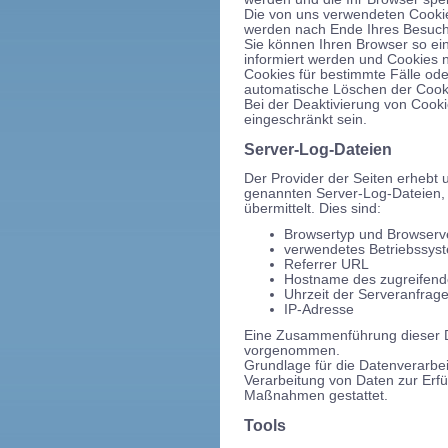
Die von uns verwendeten Cookie
werden nach Ende Ihres Besuch
Sie können Ihren Browser so ei
informiert werden und Cookies n
Cookies für bestimmte Fälle ode
automatische Löschen der Cooki
Bei der Deaktivierung von Cooki
eingeschränkt sein.
Server-Log-Dateien
Der Provider der Seiten erhebt 
genannten Server-Log-Dateien, 
übermittelt. Dies sind:
Browsertyp und Browserv
verwendetes Betriebssys
Referrer URL
Hostname des zugreifen
Uhrzeit der Serveranfrag
IP-Adresse
Eine Zusammenführung dieser D
vorgenommen.
Grundlage für die Datenverarbeit
Verarbeitung von Daten zur Erfü
Maßnahmen gestattet.
Tools