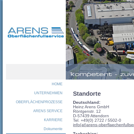
HOME
Standorte
UNTERNEHMEN
OBERFLÄCHENPROZESSE
Deutschland:
Heinz Arens GmbH
ARENS SERVICE
Röntgenstr. 12
D-57439 Attendorn
KARRIERE
Tel. +49(0) 2722 / 5502-0
info(at)arens-oberflaechenfulls
Dokumente
Tschechien: