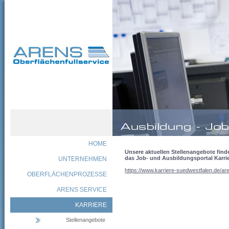
HOME
Unsere aktuellen Stellenangebote find
das Job- und Ausbildungsportal Karri
UNTERNEHMEN
https://www.karriere-suedwestfalen.de/ar
OBERFLÄCHENPROZESSE
ARENS SERVICE
KARRIERE
Stellenangebote