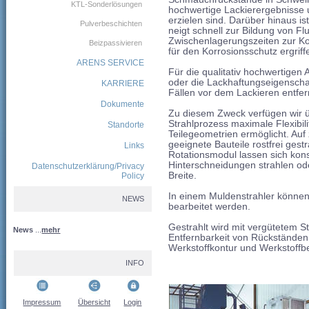
KTL-Sonderlösungen
hochwertige Lackierergebnisse 
erzielen sind. Darüber hinaus is
Pulverbeschichten
neigt schnell zur Bildung von Fl
Zwischenlagerungszeiten zur K
Beizpassivieren
für den Korrosionsschutz ergrif
ARENS SERVICE
Für die qualitativ hochwertigen
oder die Lackhaftungseigensch
KARRIERE
Fällen vor dem Lackieren entfer
Dokumente
Zu diesem Zweck verfügen wir ü
Strahlprozess maximale Flexibilit
Standorte
Teilegeometrien ermöglicht. Au
geeignete Bauteile rostfrei ges
Links
Rotationsmodul lassen sich konst
Hinterschneidungen strahlen od
Datenschutzerklärung/Privacy
Breite.
Policy
In einem Muldenstrahler können 
NEWS
bearbeitet werden.
Gestrahlt wird mit vergütetem St
News
...
mehr
Entfernbarkeit von Rückständen,
Werkstoffkontur und Werkstoffbe
INFO
Impressum
Übersicht
Login